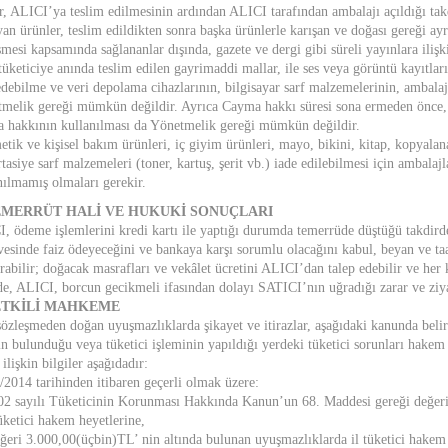
r, ALICI’ya teslim edilmesinin ardından ALICI tarafından ambalajı açıldığı tak
an ürünler, teslim edildikten sonra başka ürünlerle karışan ve doğası gereği a
şmesi kapsamında sağlananlar dışında, gazete ve dergi gibi süreli yayınlara iliş
tüketiciye anında teslim edilen gayrimaddi mallar, ile ses veya görüntü kayıtların
debilme ve veri depolama cihazlarının, bilgisayar sarf malzemelerinin, ambalaj
melik gereği mümkün değildir. Ayrıca Cayma hakkı süresi sona ermeden önce, tük
 hakkının kullanılması da Yönetmelik gereği mümkün değildir.
tik ve kişisel bakım ürünleri, iç giyim ürünleri, mayo, bikini, kitap, kopyal
ırtasiye sarf malzemeleri (toner, kartuş, şerit vb.) iade edilebilmesi için amba
nılmamış olmaları gerekir.
TEMERRÜT HALİ VE HUKUKİ SONUÇLARI
, ödeme işlemlerini kredi kartı ile yaptığı durumda temerrüde düştüğü takdirde,
vesinde faiz ödeyeceğini ve bankaya karşı sorumlu olacağını kabul, beyan ve ta
rabilir; doğacak masrafları ve vekâlet ücretini ALICI’dan talep edebilir ve h
de, ALICI, borcun gecikmeli ifasından dolayı SATICI’nın uğradığı zarar ve ziy
YETKİLİ MAHKEME
sözleşmeden doğan uyuşmazlıklarda şikayet ve itirazlar, aşağıdaki kanunda belirti
in bulunduğu veya tüketici işleminin yapıldığı yerdeki tüketici sorunları hakem
 ilişkin bilgiler aşağıdadır:
/2014 tarihinden itibaren geçerli olmak üzere:
02 sayılı Tüketicinin Korunması Hakkında Kanun’un 68. Maddesi gereği değeri 
tüketici hakem heyetlerine,
ğeri 3.000,00(üçbin)TL’ nin altında bulunan uyuşmazlıklarda il tüketici hakem 