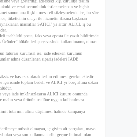
sine veya gösterdiği adresteki kişi/kuruluşa teslim
 hukuki ve cezai sorumluluk üstlenmeksizin ve hiçbir
met sunumuna ilişkin mesafeli sözleşmelerde ise, bu süre
ce, tüketicinin onayı ile hizmetin ifasına başlanan
naklanan masraflar SATICI’ ya aittir. ALICI, iş bu
der.
i taahhütlü posta, faks veya eposta ile yazılı bildirimde
 Ürünler” hükümleri çerçevesinde kullanılmamış olması
nün faturası kurumsal ise, iade ederken kurumun
rumlar adına düzenlenen sipariş iadeleri İADE
ksiksiz ve hasarsız olarak teslim edilmesi gerekmektedir.
e içerisinde toplam bedeli ve ALICI’yı borç altına sokan
mlüdür.
a veya iade imkânsızlaşırsa ALICI kusuru oranında
de malın veya ürünün usulüne uygun kullanılması
mit tutarının altına düşülmesi halinde kampanya
nderilmeye müsait olmayan, iç giyim alt parçaları, mayo
esi olan veya son kullanma tarihi geçme ihtimali olan