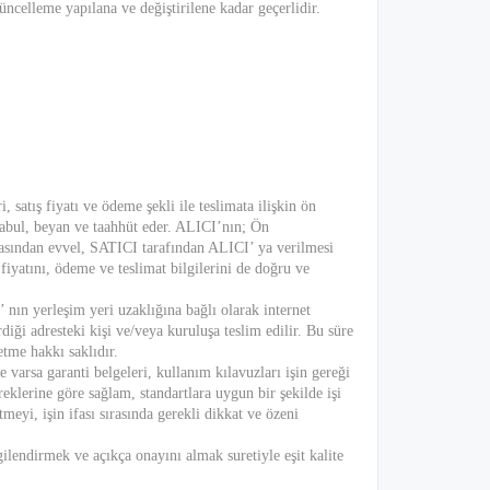
 güncelleme yapılana ve değiştirilene kadar geçerlidir.
 satış fiyatı ve ödeme şekli ile teslimata ilişkin ön
 kabul, beyan ve taahhüt eder. ALICI’nın; Ön
masından evvel, SATICI tarafından ALICI’ ya verilmesi
l fiyatını, ödeme ve teslimat bilgilerini de doğru ve
nın yerleşim yeri uzaklığına bağlı olarak internet
iği adresteki kişi ve/veya kuruluşa teslim edilir. Bu süre
me hakkı saklıdır.
 varsa garanti belgeleri, kullanım kılavuzları işin gereği
reklerine göre sağlam, standartlara uygun bir şekilde işi
meyi, işin ifası sırasında gerekli dikkat ve özeni
endirmek ve açıkça onayını almak suretiyle eşit kalite