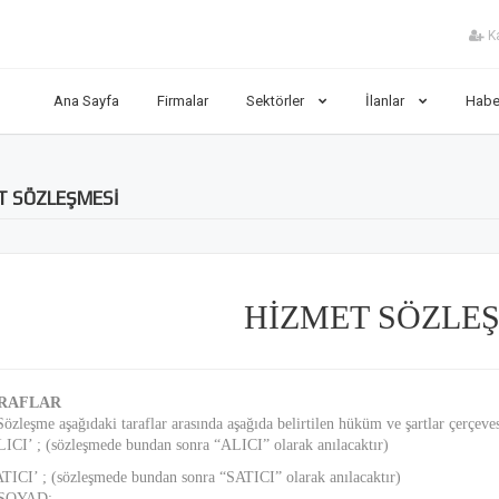
Ka
Ana Sayfa
Firmalar
Sektörler
İlanlar
Habe
T SÖZLEŞMESİ
HİZMET SÖZLE
ARAFLAR
Sözleşme aşağıdaki taraflar arasında aşağıda belirtilen hüküm ve şartlar çerçeve
ICI’ ; (sözleşmede bundan sonra “ALICI” olarak anılacaktır)
TICI’ ; (sözleşmede bundan sonra “SATICI” olarak anılacaktır)
SOYAD: