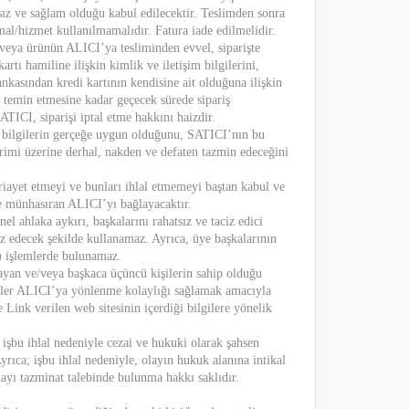
sız ve sağlam olduğu kabul edilecektir. Teslimden sonra
al/hizmet kullanılmamalıdır. Fatura iade edilmelidir.
ı veya ürünün ALICI’ya tesliminden evvel, siparişte
artı hamiline ilişkin kimlik ve iletişim bilgilerini,
bankasından kredi kartının kendisine ait olduğuna ilişkin
i temin etmesine kadar geçecek sürede sipariş
TICI, siparişi iptal etme hakkını haizdir.
ir bilgilerin gerçeğe uygun olduğunu, SATICI’nın bu
irimi üzerine derhal, nakden ve defaten tazmin edeceğini
riayet etmeyi ve bunları ihlal etmemeyi baştan kabul ve
e münhasıran ALICI’yı bağlayacaktır.
l ahlaka aykırı, başkalarını rahatsız ve taciz edici
üz edecek şekilde kullanamaz. Ayrıca, üye başkalarının
.) işlemlerde bulunamaz.
ayan ve/veya başkaca üçüncü kişilerin sahip olduğu
linkler ALICI’ya yönlenme kolaylığı sağlamak amacıyla
 Link verilen web sitesinin içerdiği bilgilere yönelik
 işbu ihlal nedeniyle cezai ve hukuki olarak şahsen
rıca; işbu ihlal nedeniyle, olayın hukuk alanına intikal
ayı tazminat talebinde bulunma hakkı saklıdır.