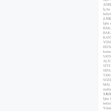
ADR
İş bu
belir
2.T
İşbu 
BAKA
BAKA
KANUN
YÖNE
HİZME
konus
SATIC
ALICI
SİTE:
SİPAR
TARA
SÖZLE
MAL: 
malla
3.K
İşbu 
belir
Yönet