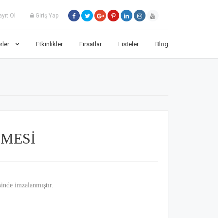
yıt Ol
Giriş Yap
rler
Etkinlikler
Fırsatlar
Listeler
Blog
ŞMESİ
sinde imzalanmıştır.