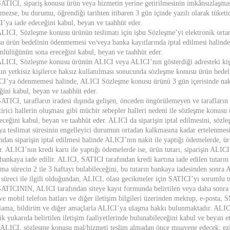
SATICI, sipariş konusu ürün veya hizmetin yerine getirilmesinin imkânsızlaşma
emezse, bu durumu, öğrendiği tarihten itibaren 3 gün içinde yazılı olarak tüketi
’ya iade edeceğini kabul, beyan ve taahhüt eder.
ALICI, Sözleşme konusu ürünün teslimatı için işbu Sözleşme’yi elektronik ortam
u ürün bedelinin ödenmemesi ve/veya banka kayıtlarında iptal edilmesi halind
lülüğünün sona ereceğini kabul, beyan ve taahhüt eder.
ALICI, Sözleşme konusu ürünün ALICI veya ALICI’nın gösterdiği adresteki kişi
nın yetkisiz kişilerce haksız kullanılması sonucunda sözleşme konusu ürün bedeli
I’ya ödenmemesi halinde, ALICI Sözleşme konusu ürünü 3 gün içerisinde nakl
ğini kabul, beyan ve taahhüt eder.
SATICI, tarafların iradesi dışında gelişen, önceden öngörülemeyen ve tarafların 
tirici hallerin oluşması gibi mücbir sebepler halleri nedeni ile sözleşme konus
receğini kabul, beyan ve taahhüt eder. ALICI da siparişin iptal edilmesini, sözl
ya teslimat süresinin engelleyici durumun ortadan kalkmasına kadar ertelenmes
ından siparişin iptal edilmesi halinde ALICI’nın nakit ile yaptığı ödemelerde, ü
r. ALICI’nın kredi kartı ile yaptığı ödemelerde ise, ürün tutarı, siparişin ALICI
i bankaya iade edilir. ALICI, SATICI tarafından kredi kartına iade edilen tutarı
ama sürecin 2 ile 3 haftayı bulabileceğini, bu tutarın bankaya iadesinden sonr
 süreci ile ilgili olduğundan, ALICI, olası gecikmeler için SATICI’yı sorumlu 
SATICININ, ALICI tarafından siteye kayıt formunda belirtilen veya daha sonra k
 ve mobil telefon hatları ve diğer iletişim bilgileri üzerinden mektup, e-posta, 
lama, bildirim ve diğer amaçlarla ALICI’ya ulaşma hakkı bulunmaktadır. ALIC
ik yukarıda belirtilen iletişim faaliyetlerinde bulunabileceğini kabul ve beyan e
 ALICI, sözleşme konusu mal/hizmeti teslim almadan önce muayene edecek; ezik, 