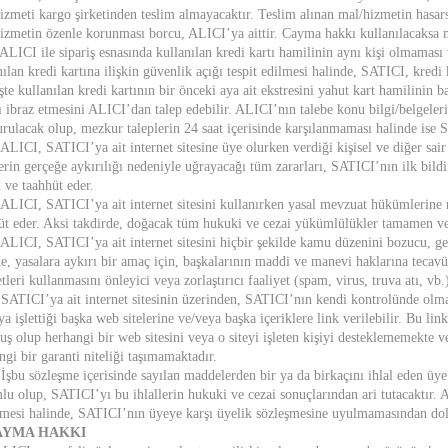
izmeti kargo şirketinden teslim almayacaktır. Teslim alınan mal/hizmetin hasar
izmetin özenle korunması borcu, ALICI’ya aittir. Cayma hakkı kullanılacaksa m
 ALICI ile sipariş esnasında kullanılan kredi kartı hamilinin aynı kişi olmamas
nılan kredi kartına ilişkin güvenlik açığı tespit edilmesi halinde, SATICI, kredi k
işte kullanılan kredi kartının bir önceki aya ait ekstresini yahut kart hamilinin 
ı ibraz etmesini ALICI’dan talep edebilir. ALICI’nın talebe konu bilgi/belgeler
rulacak olup, mezkur taleplerin 24 saat içerisinde karşılanmaması halinde ise SA
 ALICI, SATICI’ya ait internet sitesine üye olurken verdiği kişisel ve diğer sa
lerin gerçeğe aykırılığı nedeniyle uğrayacağı tüm zararları, SATICI’nın ilk bild
 ve taahhüt eder.
 ALICI, SATICI’ya ait internet sitesini kullanırken yasal mevzuat hükümlerine 
üt eder. Aksi takdirde, doğacak tüm hukuki ve cezai yükümlülükler tamamen v
 ALICI, SATICI’ya ait internet sitesini hiçbir şekilde kamu düzenini bozucu, gene
de, yasalara aykırı bir amaç için, başkalarının maddi ve manevi haklarına tecav
tleri kullanmasını önleyici veya zorlaştırıcı faaliyet (spam, virus, truva atı, vb
 SATICI’ya ait internet sitesinin üzerinden, SATICI’nın kendi kontrolünde olm
ya işlettiği başka web sitelerine ve/veya başka içeriklere link verilebilir. Bu 
ş olup herhangi bir web sitesini veya o siteyi işleten kişiyi desteklememekte ve
ngi bir garanti niteliği taşımamaktadır.
 İşbu sözleşme içerisinde sayılan maddelerden bir ya da birkaçını ihlal eden üye
lu olup, SATICI’yı bu ihlallerin hukuki ve cezai sonuçlarından ari tutacaktır. Ay
ilmesi halinde, SATICI’nın üyeye karşı üyelik sözleşmesine uyulmamasından dol
CAYMA HAKKI