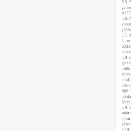
5.5. 
getir
ALICI
5.6. 
konus
yüküm
5.7. 
kartı
SATIC
edece
5.8. 
gecik
bildi
ve/ve
taraf
ödeni
ilgil
ortal
işlem
5.9. 
sabit
pazar
yönel
5.10.