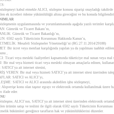
ES:
 sözleşmeyi kabul etmekle ALICI, sözleşme konusu siparişi onayladığı takdirde s
tilen ek ücretleri ödeme yükümlülüğü altına gireceğini ve bu konuda bilgilendiri
ANIMLAR
sözleşmenin uygulanmasında ve yorumlanmasında aşağıda yazılı terimler karşılar
N: Gümrük ve Ticaret Bakanı’nı,
NLIK: Gümrük ve Ticaret Bakanlığı’nı,
: 6502 sayılı Tüketicinin Korunması Hakkında Kanun’u,
TMELİK: Mesafeli Sözleşmeler Yönetmeliği’ni (RG:27.11.2014/29188)
T: Bir ücret veya menfaat karşılığında yapılan ya da yapılması taahhüt edilen 
unu ,
I: Ticari veya mesleki faaliyetleri kapsamında tüketiciye mal sunan veya mal s
: Bir mal veya hizmeti ticari veya mesleki olmayan amaçlarla edinen, kullanan 
 SATICI’ya ait internet sitesini,
İŞ VEREN: Bir mal veya hizmeti SATICI’ya ait internet sitesi üzerinden talep 
FLAR: SATICI ve ALICI’yı,
ŞME: SATICI ve ALICI arasında akdedilen işbu sözleşmeyi,
Alışverişe konu olan taşınır eşyayı ve elektronik ortamda kullanılmak üzere ha
rı ifade eder.
ONU
Sözleşme, ALICI’nın, SATICI’ya ait internet sitesi üzerinden elektronik ortamda s
tilen ürünün satışı ve teslimi ile ilgili olarak 6502 sayılı Tüketicinin Korunm
melik hükümleri gereğince tarafların hak ve yükümlülüklerini düzenler.