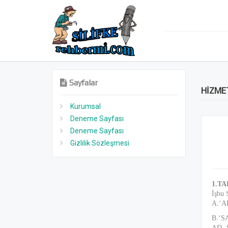
Sayfalar
HİZME
Kurumsal
Deneme Sayfası
Deneme Sayfası
Gizlilik Sözleşmesi
1.T
İşbu 
A.‘AL
B.‘SA
AD- 