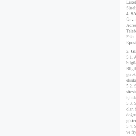
Listel
Süreli
4. S
Ünva
Adre
Telef
Faks
Epost
5. 
5.1. 
bilgi
Bilgi
gereke
eksik
5.2. 
sites
içind
5.3. 
olan 
doğru
göste
5.4. 
ve fiy