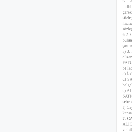
6.1. 
tarih
gerek
sözle
hizme
sözle
6.2. 
bulun
şartt
a) 3.
düzen
FATUR
b) İa
c) İa
d) SA
belge
e) AL
SATIC
sebeb
f) Ca
kapsa
7. 
ALICI
ve bi