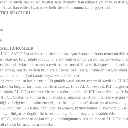
enen ve sitede ilan edilen fiyatlar satış fiyatıdır. İlan edilen fiyatlar ve vaatler
 olarak ilan edilen fiyatlar ise belirtilen süre sonuna kadar geçerlidir.
ATICI BİLGİLERİ
nı
s
on
a
GENEL HÜKÜMLER
ALICI, SATICI’ya ait internet sitesinde sözleşme konusu ürünün temel nitelikleri,
leri okuyup, bilgi sahibi olduğunu, elektronik ortamda gerekli teyidi verdiğini
lendirmeyi elektronik ortamda teyit etmesi, mesafeli satış sözleşmesinin kurul
n adresi, siparişi verilen ürünlere ait temel özellikleri, ürünlerin vergiler dâhi
siz olarak edindiğini kabul, beyan ve taahhüt eder.
Sözleşme konusu her bir ürün, 30 günlük yasal süreyi aşmamak kaydı ile ALICI’ 
indeki ön bilgiler kısmında belirtilen süre zarfında ALICI veya ALICI’nın gösterd
e ürünün ALICI’ya teslim edilememesi durumunda, ALICI’nın sözleşmeyi feshet
SATICI, Sözleşme konusu ürünü eksiksiz, siparişte belirtilen niteliklere uygun ve
bilgi ve belgeler ile teslim etmeyi, her türlü ayıptan arî olarak yasal mevzuat ge
luk ve dürüstlük esasları dâhilinde ifa etmeyi, hizmet kalitesini koruyup yükselt
rmeyi, ihtiyat ve öngörü ile hareket etmeyi kabul, beyan ve taahhüt eder.
SATICI, sözleşmeden doğan ifa yükümlülüğünün süresi dolmadan ALICI’yı bilgil
atta farklı bir ürün tedarik edebilir.