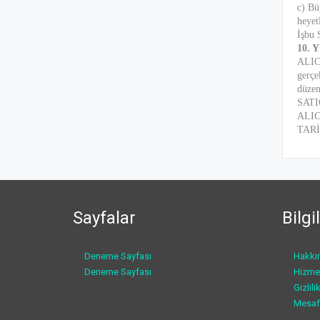
c) Bü
heyet
İşbu 
10.
ALICI
gerçe
düzen
SATI
ALIC
TARİ
Sayfalar
Bilg
Deneme Sayfası
Hakkı
Deneme Sayfası
Hizme
Gizlil
Mesaf