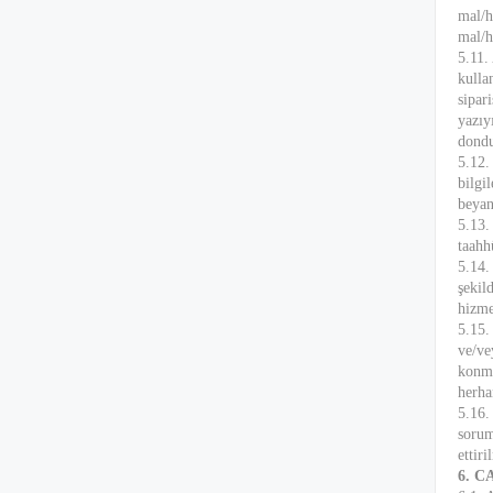
mal/h
mal/h
5.11.
kulla
sipar
yazıy
dondu
5.12.
bilgi
beyan
5.13.
taahh
5.14.
şekil
hizme
5.15.
ve/ve
konmu
herha
5.16.
sorum
ettir
6. 