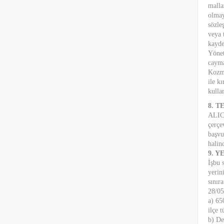
malla
olmay
sözle
veya 
kayde
Yönet
cayma
Kozme
ile k
kulla
8. 
ALICI
çerçe
başvu
halin
9. 
İşbu 
yerin
sınıra
28/05
a) 65
ilçe 
b) De