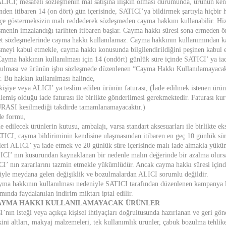
ALICI; mesafeli sözleşmenin mal satışına ilişkin olması durumunda, ürünün kendi
inden itibaren 14 (on dört) gün içerisinde, SATICI’ya bildirmek şartıyla hiçbir
çe göstermeksizin malı reddederek sözleşmeden cayma hakkını kullanabilir. Hiz
şmenin imzalandığı tarihten itibaren başlar. Cayma hakkı süresi sona ermeden ön
t sözleşmelerinde cayma hakkı kullanılamaz. Cayma hakkının kullanımından kay
şmeyi kabul etmekle, cayma hakkı konusunda bilgilendirildiğini peşinen kabul e
Cayma hakkının kullanılması için 14 (ondört) günlük süre içinde SATICI’ ya iadel
ulması ve ürünün işbu sözleşmede düzenlenen “Cayma Hakkı Kullanılamayacak
ır. Bu hakkın kullanılması halinde,
 kişiye veya ALICI’ ya teslim edilen ürünün faturası, (İade edilmek istenen ürü
lemiş olduğu iade faturası ile birlikte gönderilmesi gerekmektedir. Faturası ku
ASI kesilmediği takdirde tamamlanamayacaktır.)
de formu,
de edilecek ürünlerin kutusu, ambalajı, varsa standart aksesuarları ile birlikte e
TICI, cayma bildiriminin kendisine ulaşmasından itibaren en geç 10 günlük sür
leri ALICI’ ya iade etmek ve 20 günlük süre içerisinde malı iade almakla yükü
ICI’ nın kusurundan kaynaklanan bir nedenle malın değerinde bir azalma olurs
I’ nın zararlarını tazmin etmekle yükümlüdür. Ancak cayma hakkı süresi için
iyle meydana gelen değişiklik ve bozulmalardan ALICI sorumlu değildir.
yma hakkının kullanılması nedeniyle SATICI tarafından düzenlenen kampanya li
mında faydalanılan indirim miktarı iptal edilir.
CAYMA HAKKI KULLANILAMAYACAK ÜRÜNLER
’nın isteği veya açıkça kişisel ihtiyaçları doğrultusunda hazırlanan ve geri gö
kini altları, makyaj malzemeleri, tek kullanımlık ürünler, çabuk bozulma tehlik