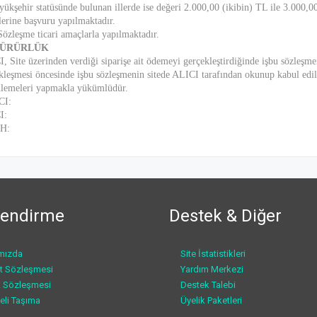
yükşehir statüsünde bulunan illerde ise değeri 2.000,00 (ikibin) TL ile 3.000,0
lerine başvuru yapılmaktadır.
Sözleşme ticari amaçlarla yapılmaktadır.
 YÜRÜRLÜK
, Site üzerinden verdiği siparişe ait ödemeyi gerçekleştirdiğinde işbu sözleşmen
kleşmesi öncesinde işbu sözleşmenin sitede ALICI tarafından okunup kabul edild
lemeleri yapmakla yükümlüdür.
CI:
I:
H:
ilendirme
Destek & Diğer
mızda
Site İstatistikleri
t Sözleşmesi
Yardım Merkezi
ik Sözleşmesi
Destek Talebi
eli Taşıma
Üyelik Paketleri