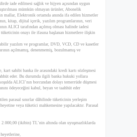
dirde iade edilmesi sağlık ve hijyen açısından uygun
yrıştırılması mümkün olmayan ürünler, Abonelik
kin mallar, Elektronik ortamda anında ifa edilen hizmetler
ın, kitap, dijital içerik, yazılım programlarının, veri
ının ALICI tarafından açılmış olması halinde iadesi
eticinin onayı ile ifasına başlanan hizmetlere ilişkin
anabilir yazılım ve programlar, DVD, VCD, CD ve kasetler
lajlarının açılmamış, denenmemiş, bozulmamış ve
 kart sahibi banka ile arasındaki kredi kartı sözleşmesi
ahhüt eder. Bu durumda ilgili banka hukuki yollara
er koşulda ALICI’nın borcundan dolayı temerrüde düşmesi
anını ödeyeceğini kabul, beyan ve taahhüt eder
len parasal sınırlar dâhilinde tüketicinin yerleşim
 heyetine veya tüketici mahkemesine yapılacaktır. Parasal
2.000,00 (ikibin) TL’nin altında olan uyuşmazlıklarda
heyetlerine,