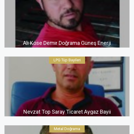
Ali Köse Demir Doğrama Güneş Enerji
LPG Tüp Bayileri
Nevzat Top Saray Ticaret Aygaz Bayii
Metal Doğrama