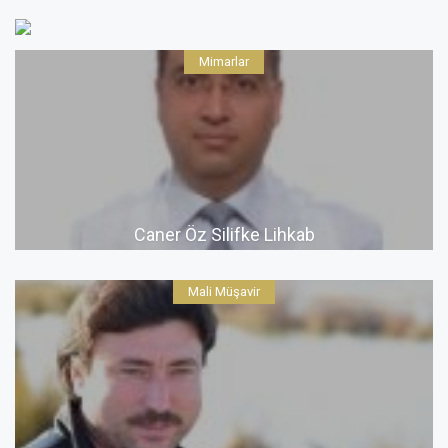
Mimarlar
Caner Öz Silifke Lihkab
Mali Müşavir