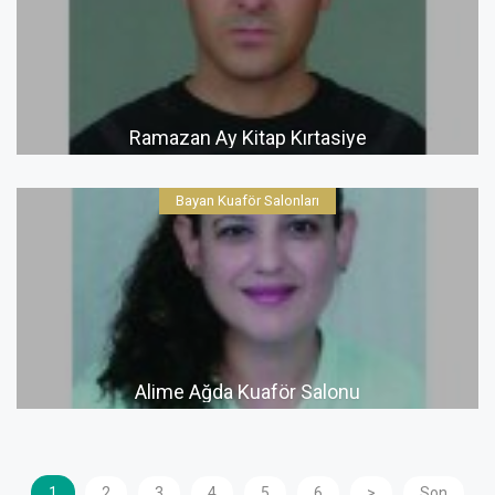
Ramazan Ay Kitap Kırtasiye
Bayan Kuaför Salonları
Alime Ağda Kuaför Salonu
1
2
3
4
5
6
>
Son