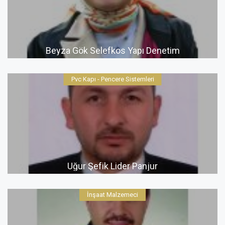
Beyza Gök Selefkos Yapı Denetim
Pvc Kapı - Pencere Sistemleri
Uğur Şefik Lider Panjur
İnşaat Malzemeci