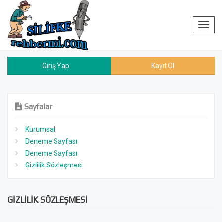
Toggl
navig
Giriş Yap
Kayıt Ol
Sayfalar
Kurumsal
Deneme Sayfası
Deneme Sayfası
Gizlilik Sözleşmesi
GİZLİLİK SÖZLEŞMESİ