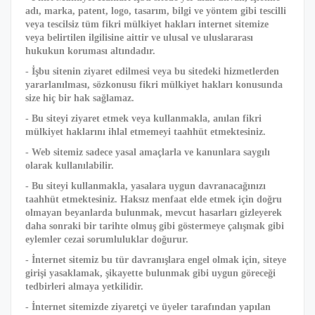
adı, marka, patent, logo, tasarım, bilgi ve yöntem gibi tescilli
veya tescilsiz tüm fikri mülkiyet hakları internet sitemize
veya belirtilen ilgilisine aittir ve ulusal ve uluslararası
hukukun koruması altındadır.
- İşbu sitenin ziyaret edilmesi veya bu sitedeki hizmetlerden
yararlanılması, sözkonusu fikri mülkiyet hakları konusunda
size hiç bir hak sağlamaz.
- Bu siteyi ziyaret etmek veya kullanmakla, anılan fikri
mülkiyet haklarını ihlal etmemeyi taahhüt etmektesiniz.
- Web sitemiz sadece yasal amaçlarla ve kanunlara saygılı
olarak kullanılabilir.
- Bu siteyi kullanmakla, yasalara uygun davranacağınızı
taahhüt etmektesiniz. Haksız menfaat elde etmek için doğru
olmayan beyanlarda bulunmak, mevcut hasarları gizleyerek
daha sonraki bir tarihte olmuş gibi göstermeye çalışmak gibi
eylemler cezai sorumluluklar doğurur.
- İnternet sitemiz bu tür davranışlara engel olmak için, siteye
girişi yasaklamak, şikayette bulunmak gibi uygun göreceği
tedbirleri almaya yetkilidir.
- İnternet sitemizde ziyaretçi ve üyeler tarafından yapılan