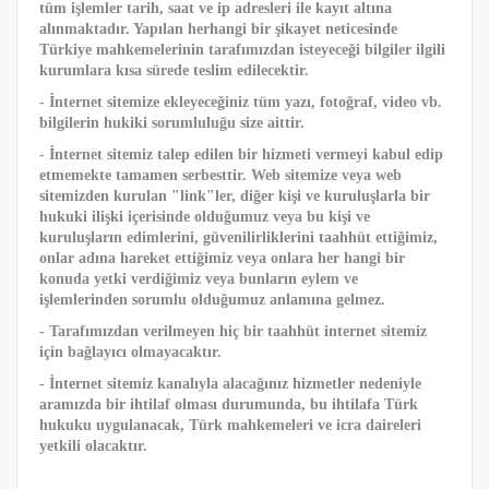
tüm işlemler tarih, saat ve ip adresleri ile kayıt altına
alınmaktadır. Yapılan herhangi bir şikayet neticesinde
Türkiye mahkemelerinin tarafımızdan isteyeceği bilgiler ilgili
kurumlara kısa sürede teslim edilecektir.
- İnternet sitemize ekleyeceğiniz tüm yazı, fotoğraf, video vb.
bilgilerin hukiki sorumluluğu size aittir.
- İnternet sitemiz talep edilen bir hizmeti vermeyi kabul edip
etmemekte tamamen serbesttir. Web sitemize veya web
sitemizden kurulan "link"ler, diğer kişi ve kuruluşlarla bir
hukuki ilişki içerisinde olduğumuz veya bu kişi ve
kuruluşların edimlerini, güvenilirliklerini taahhüt ettiğimiz,
onlar adına hareket ettiğimiz veya onlara her hangi bir
konuda yetki verdiğimiz veya bunların eylem ve
işlemlerinden sorumlu olduğumuz anlamına gelmez.
- Tarafımızdan verilmeyen hiç bir taahhüt internet sitemiz
için bağlayıcı olmayacaktır.
- İnternet sitemiz kanalıyla alacağınız hizmetler nedeniyle
aramızda bir ihtilaf olması durumunda, bu ihtilafa Türk
hukuku uygulanacak, Türk mahkemeleri ve icra daireleri
yetkili olacaktır.