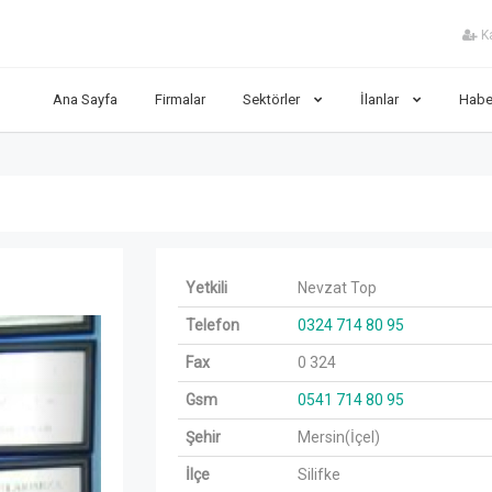
Ka
Ana Sayfa
Firmalar
Sektörler
İlanlar
Habe
Yetkili
Nevzat Top
Next
Telefon
0324 714 80 95
Fax
0 324
Gsm
0541 714 80 95
Şehir
Mersin(İçel)
İlçe
Silifke