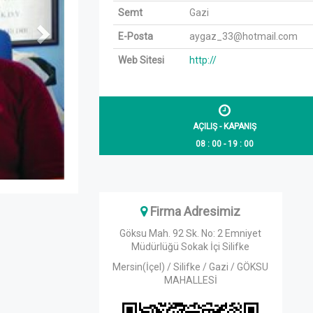
Semt
Gazi
E-Posta
aygaz_33@hotmail.com
Web Sitesi
http://
AÇILIŞ - KAPANIŞ
08 : 00 - 19 : 00
Firma Adresimiz
Göksu Mah. 92 Sk. No: 2 Emniyet
Müdürlüğü Sokak İçi Silifke
Mersin(İçel) / Silifke / Gazi / GÖKSU
MAHALLESİ