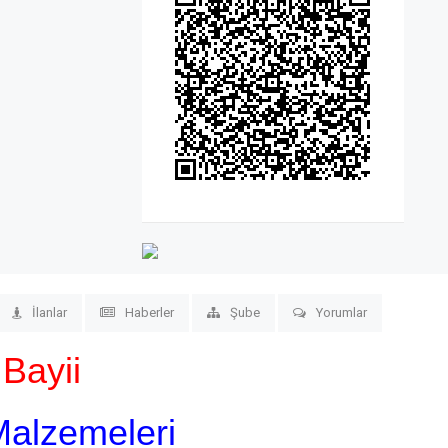
İlanlar
Haberler
Şube
Yorumlar
Bayii
Malzemeleri