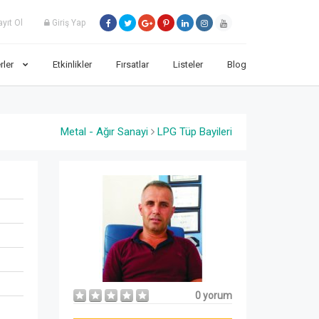
yıt Ol
Giriş Yap
rler
Etkinlikler
Fırsatlar
Listeler
Blog
Metal - Ağır Sanayi
LPG Tüp Bayileri
0 yorum