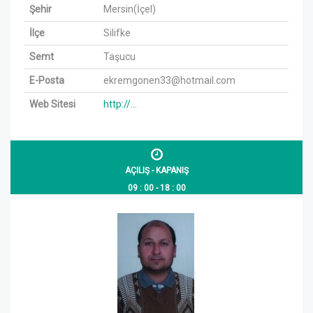
Şehir
Mersin(İçel)
İlçe
Silifke
Semt
Taşucu
E-Posta
ekremgonen33@hotmail.com
Web Sitesi
http://...
AÇILIŞ - KAPANIŞ
09 : 00 - 18 : 00