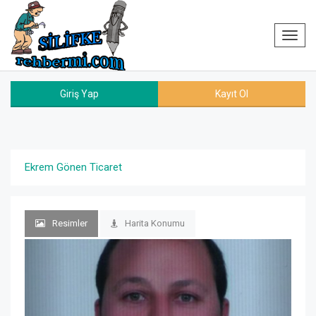
Toggl
navig
Giriş Yap
Kayıt Ol
Ekrem Gönen Ticaret
Resimler
Harita Konumu
Previous
Nex