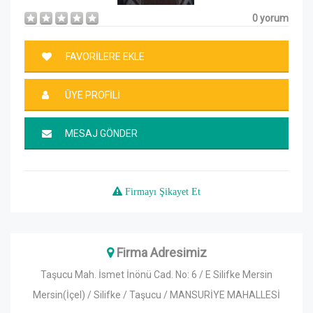
0 yorum
FAVORİLERE EKLE
ÜYE PROFİLİ
MESAJ GÖNDER
Firmayı Şikayet Et
Firma Adresimiz
Taşucu Mah. İsmet İnönü Cad. No: 6 / E Silifke Mersin
Mersin(İçel) / Silifke / Taşucu / MANSURİYE MAHALLESİ