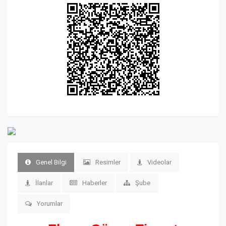
Genel Bilgi
Resimler
Videolar
İlanlar
Haberler
Şube
Yorumlar