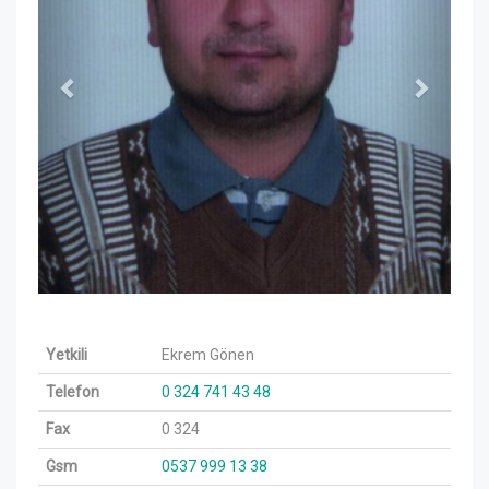
Yetkili
Ekrem Gönen
Telefon
0 324 741 43 48
Fax
0 324
Gsm
0537 999 13 38