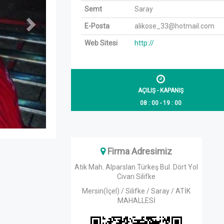
Semt
Saray
E-Posta
alikose_33@hotmail.com
Web Sitesi
http://
AÇILIŞ - KAPANIŞ
08 : 00 - 19 : 00
Firma Adresimiz
Atik Mah. Alparslan Türkeş Bul. Dört Yol
Civarı Silifke
Mersin(İçel) / Silifke / Saray / ATİK
MAHALLESİ