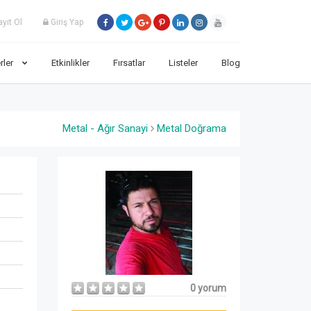
yıt Ol
Giriş Yap
rler
Etkinlikler
Fırsatlar
Listeler
Blog
Metal - Ağır Sanayi
Metal Doğrama
0 yorum