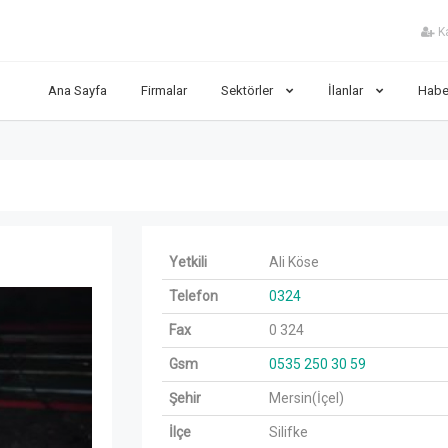
Ka
Ana Sayfa
Firmalar
Sektörler
İlanlar
Habe
Yetkili
Ali Köse
Next
Telefon
0324
Fax
0 324
Gsm
0535 250 30 59
Şehir
Mersin(İçel)
İlçe
Silifke