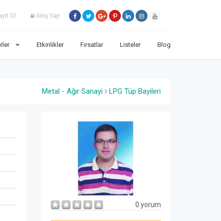
yıt Ol
Giriş Yap
rler
Etkinlikler
Fırsatlar
Listeler
Blog
Metal - Ağır Sanayi
LPG Tüp Bayileri
0 yorum