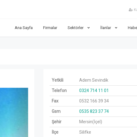
Ka
Ana Sayfa
Firmalar
Sektörler
İlanlar
Habe
Yetkili
Adem Sevindik
Next
Telefon
0324 714 11 01
Fax
0532 166 39 34
Gsm
0535 823 37 74
Şehir
Mersin(İçel)
İlçe
Silifke