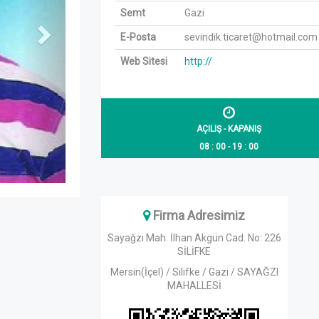
Semt
Gazi
E-Posta
sevindik.ticaret@hotmail.com
Web Sitesi
http://
AÇILIŞ - KAPANIŞ
08 : 00 - 19 : 00
Firma Adresimiz
Sayağzı Mah. İlhan Akgün Cad. No: 226
SİLİFKE
Mersin(İçel) / Silifke / Gazi / SAYAĞZI
MAHALLESİ