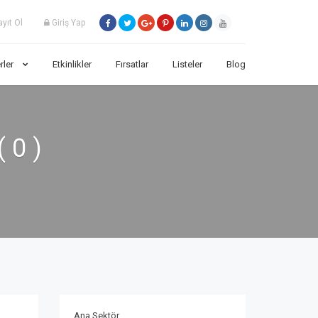
yıt Ol
Giriş Yap
rler
Etkinlikler
Fırsatlar
Listeler
Blog
( 0 )
Ana Sektör